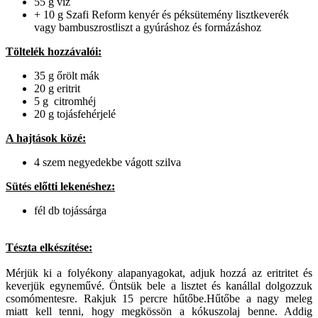
55 g víz
+ 10 g Szafi Reform kenyér és péksütemény lisztkeverék
vagy bambuszrostliszt a gyúráshoz és formázáshoz
Töltelék hozzávalói:
35 g őrölt mák
20 g eritrit
5 g citromhéj
20 g tojásfehérjelé
A hajtások közé:
4 szem negyedekbe vágott szilva
Sütés előtti lekenéshez:
fél db tojássárga
Tészta elkészítése:
Mérjük ki a folyékony alapanyagokat, adjuk hozzá az eritritet és
keverjük egyneművé. Öntsük bele a lisztet és kanállal dolgozzuk
csomómentesre. Rakjuk 15 percre hűtőbe.Hűtőbe a nagy meleg
miatt kell tenni, hogy megkössön a kókuszolaj benne. Addig