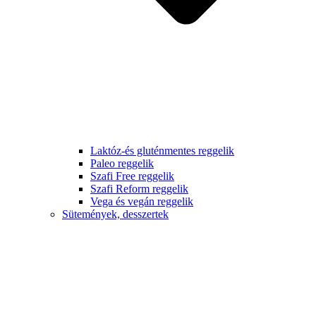
Laktóz-és gluténmentes reggelik
Paleo reggelik
Szafi Free reggelik
Szafi Reform reggelik
Vega és vegán reggelik
Sütemények, desszertek