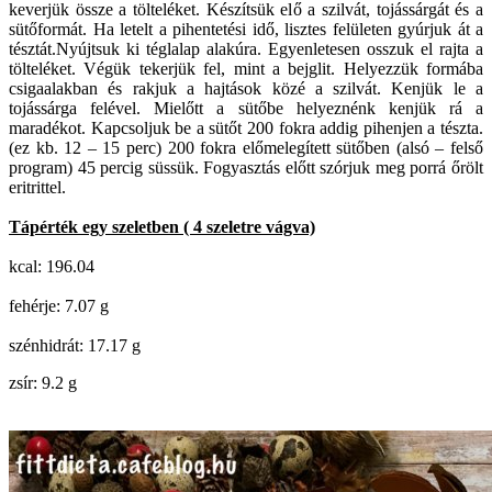
keverjük össze a tölteléket. Készítsük elő a szilvát, tojássárgát és a
sütőformát. Ha letelt a pihentetési idő, lisztes felületen gyúrjuk át a
tésztát.Nyújtsuk ki téglalap alakúra. Egyenletesen osszuk el rajta a
tölteléket. Végük tekerjük fel, mint a bejglit. Helyezzük formába
csigaalakban és rakjuk a hajtások közé a szilvát. Kenjük le a
tojássárga felével. Mielőtt a sütőbe helyeznénk kenjük rá a
maradékot. Kapcsoljuk be a sütőt 200 fokra addig pihenjen a tészta.
(ez kb. 12 – 15 perc)
200 fokra előmelegített sütőben (alsó – felső
program) 45 percig süssük. Fogyasztás előtt szórjuk meg porrá őrölt
eritrittel.
Tápérték egy szeletben ( 4 szeletre vágva)
kcal: 196.04
fehérje: 7.07 g
szénhidrát: 17.17 g
zsír: 9.2 g