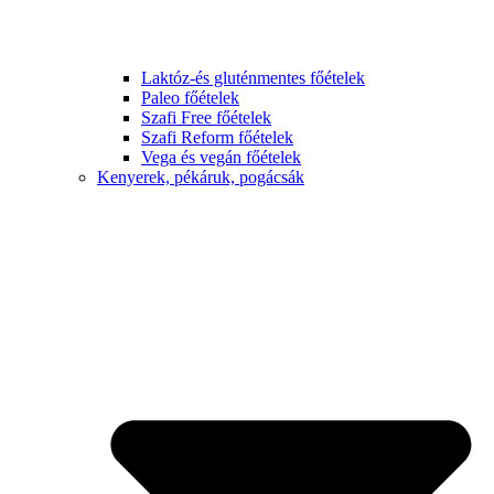
Laktóz-és gluténmentes főételek
Paleo főételek
Szafi Free főételek
Szafi Reform főételek
Vega és vegán főételek
Kenyerek, pékáruk, pogácsák