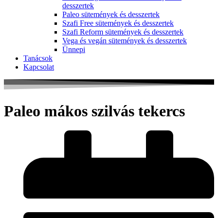
desszertek
Paleo sütemények és desszertek
Szafi Free sütemények és desszertek
Szafi Reform sütemények és desszertek
Vega és vegán sütemények és desszertek
Ünnepi
Tanácsok
Kapcsolat
Paleo mákos szilvás tekercs