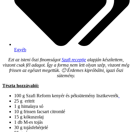
Egyéb
Ezt az isteni őszi finomságot
Szafi receptje
alapján készítettem,
viszont csak fél adagot. Így a forma nem lett olyan szép, viszont még
frissen az egészet megettük. 🙂 Érdemes kipróbálni, igazi őszi
sütemény.
Tészta hozzávalói:
100 g Szafi Reform kenyér és péksütemény lisztkeverék
25 g eritrit
1 g himalaya só
10 g frissen facsart citromlé
15 g kókuszolaj
1 db M-es tojás
30 g tojásfehérjelé