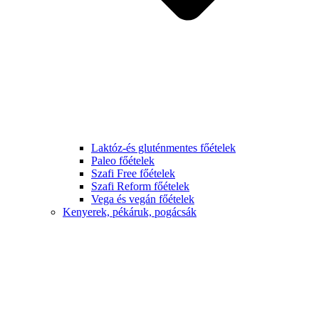
Laktóz-és gluténmentes főételek
Paleo főételek
Szafi Free főételek
Szafi Reform főételek
Vega és vegán főételek
Kenyerek, pékáruk, pogácsák