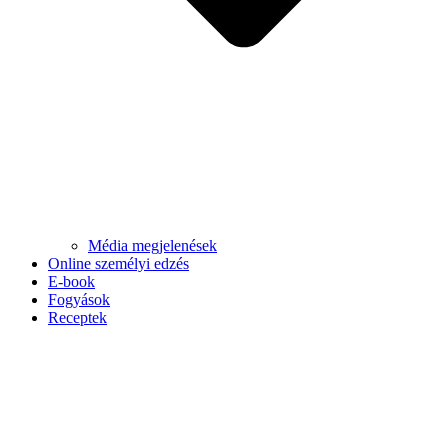
Média megjelenések
Online személyi edzés
E-book
Fogyások
Receptek