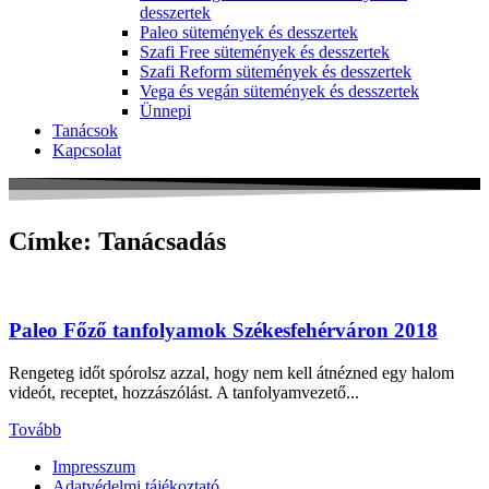
desszertek
Paleo sütemények és desszertek
Szafi Free sütemények és desszertek
Szafi Reform sütemények és desszertek
Vega és vegán sütemények és desszertek
Ünnepi
Tanácsok
Kapcsolat
Címke: Tanácsadás
Paleo Főző tanfolyamok Székesfehérváron 2018
Rengeteg időt spórolsz azzal, hogy nem kell átnézned egy halom
videót, receptet, hozzászólást. A tanfolyamvezető...
Tovább
Impresszum
Adatvédelmi tájékoztató