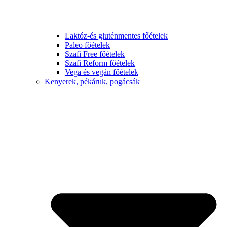
Laktóz-és gluténmentes főételek
Paleo főételek
Szafi Free főételek
Szafi Reform főételek
Vega és vegán főételek
Kenyerek, pékáruk, pogácsák