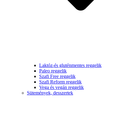
Laktóz-és gluténmentes reggelik
Paleo reggelik
Szafi Free reggelik
Szafi Reform reggelik
Vega és vegán reggelik
Sütemények, desszertek