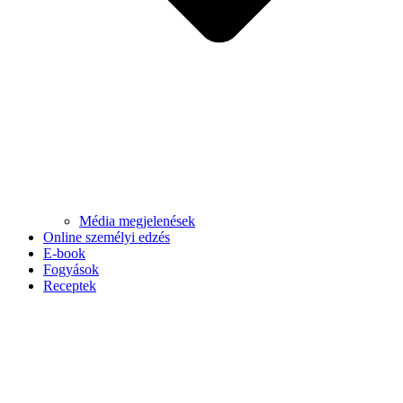
Média megjelenések
Online személyi edzés
E-book
Fogyások
Receptek