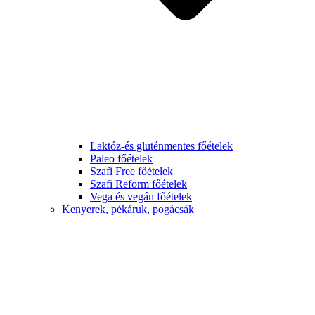
Laktóz-és gluténmentes főételek
Paleo főételek
Szafi Free főételek
Szafi Reform főételek
Vega és vegán főételek
Kenyerek, pékáruk, pogácsák