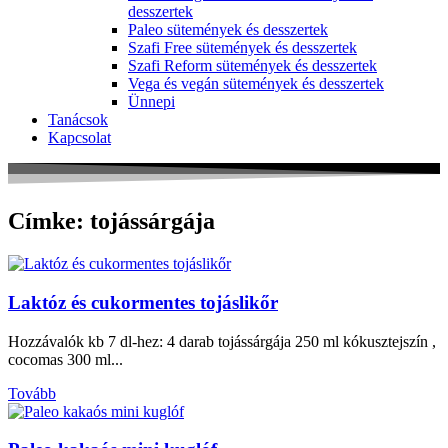
desszertek
Paleo sütemények és desszertek
Szafi Free sütemények és desszertek
Szafi Reform sütemények és desszertek
Vega és vegán sütemények és desszertek
Ünnepi
Tanácsok
Kapcsolat
Címke: tojássárgája
Laktóz és cukormentes tojáslikőr
Hozzávalók kb 7 dl-hez: 4 darab tojássárgája 250 ml kókusztejszín ,
cocomas 300 ml...
Tovább