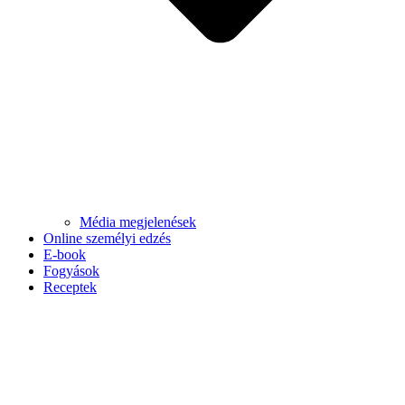
Média megjelenések
Online személyi edzés
E-book
Fogyások
Receptek