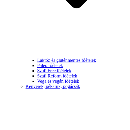
Laktóz-és gluténmentes főételek
Paleo főételek
Szafi Free főételek
Szafi Reform főételek
Vega és vegán főételek
Kenyerek, pékáruk, pogácsák