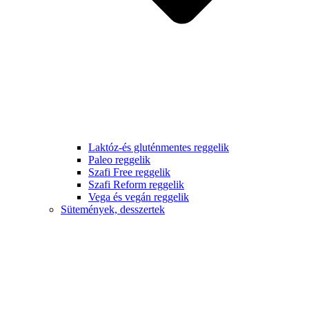
Laktóz-és gluténmentes reggelik
Paleo reggelik
Szafi Free reggelik
Szafi Reform reggelik
Vega és vegán reggelik
Sütemények, desszertek