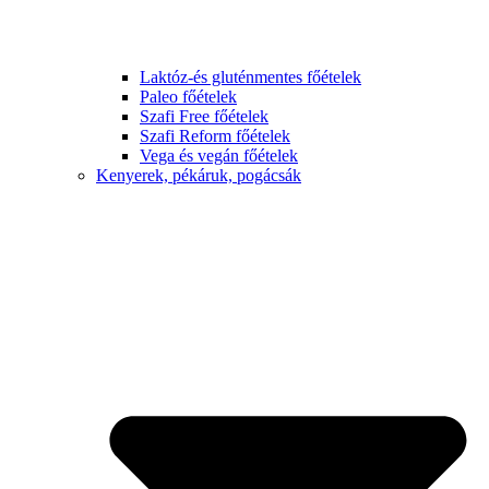
Laktóz-és gluténmentes főételek
Paleo főételek
Szafi Free főételek
Szafi Reform főételek
Vega és vegán főételek
Kenyerek, pékáruk, pogácsák