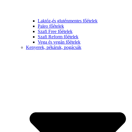
Laktóz-és gluténmentes főételek
Paleo főételek
Szafi Free főételek
Szafi Reform főételek
Vega és vegán főételek
Kenyerek, pékáruk, pogácsák