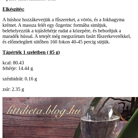
Elkészítés:
A húshoz hozzákeverjük a fűszereket, a vörös, és a fokhagyma
krémet. A massza felét egy őzgerinc formába simítjuk,
belehelyezzük a tojásfehérje rudat a közepére, és beborítjuk a
maradék hússal. A tetejét még megszórtam fasírt fűszerkeverékkel,
és előmelegített sütőben 160 fokon 40-45 percig sütjük.
Tápérték 1 szeletben ( 85 g)
kcal: 80.43
fehérje: 14.44 g
szénhidrát: 0.16 g
zsír: 2.35 g