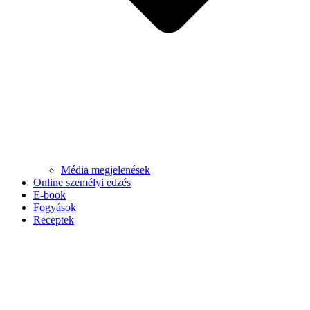
Média megjelenések
Online személyi edzés
E-book
Fogyások
Receptek