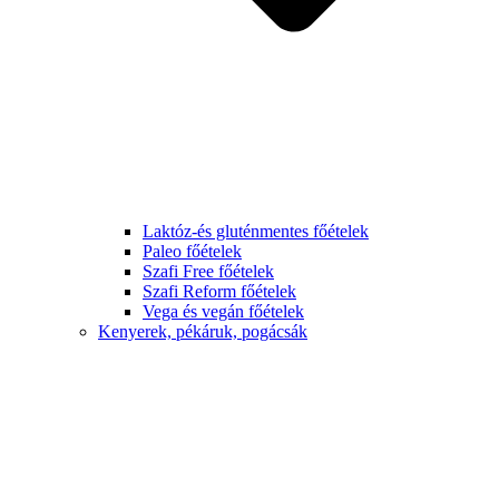
Laktóz-és gluténmentes főételek
Paleo főételek
Szafi Free főételek
Szafi Reform főételek
Vega és vegán főételek
Kenyerek, pékáruk, pogácsák