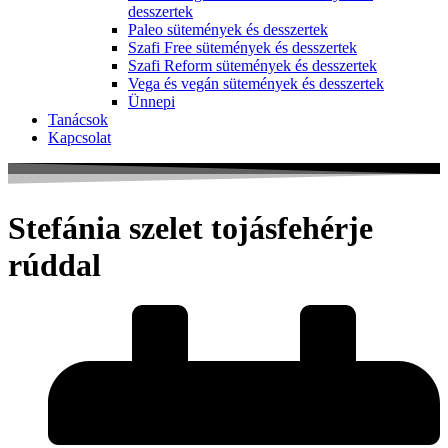
desszertek
Paleo sütemények és desszertek
Szafi Free sütemények és desszertek
Szafi Reform sütemények és desszertek
Vega és vegán sütemények és desszertek
Ünnepi
Tanácsok
Kapcsolat
Stefánia szelet tojásfehérje
rúddal