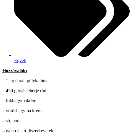
Egyéb
Hozzávalók:
– 1 kg darált púlyka hús
– 450 g tojásfehérje rúd
– fokhagymakrém
– vöröshagyma krém
– só, bors
– paleo fasírt fűszerkeverék