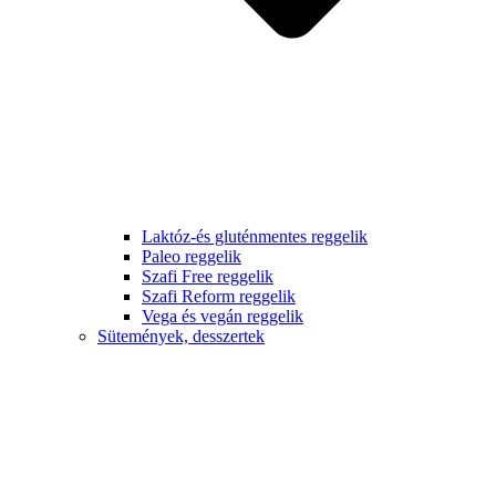
Laktóz-és gluténmentes reggelik
Paleo reggelik
Szafi Free reggelik
Szafi Reform reggelik
Vega és vegán reggelik
Sütemények, desszertek