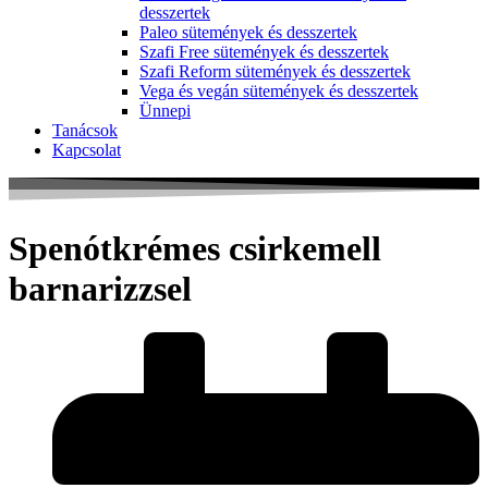
desszertek
Paleo sütemények és desszertek
Szafi Free sütemények és desszertek
Szafi Reform sütemények és desszertek
Vega és vegán sütemények és desszertek
Ünnepi
Tanácsok
Kapcsolat
Spenótkrémes csirkemell
barnarizzsel