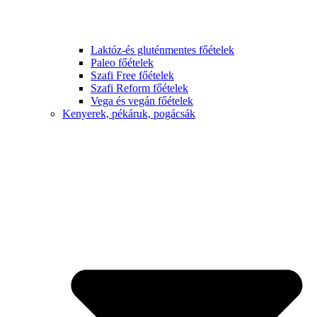
Laktóz-és gluténmentes főételek
Paleo főételek
Szafi Free főételek
Szafi Reform főételek
Vega és vegán főételek
Kenyerek, pékáruk, pogácsák