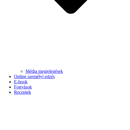
Média megjelenések
Online személyi edzés
E-book
Fogyások
Receptek