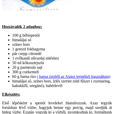
Hozzávalók 2 adaghoz:
100 g bébispenót
himalájai só
színes bors
1 gerezd fokhagyma
pár csepp citromlé
1 evőkanál olívaolaj sütéshez
50 ml kókusztejszín
20 g parmezán sajt
300 g csirkemell
60 g barna rizs
( barna rizsből az Ataisz termékét használtam)
himalájai só, színes bors, ízlés szerint zöld fűszer ( rozmaring,
kakukkfű, oregánó), babérlevél
Elkészítés:
Első lépésként a spenót leveleket blansírozzuk. Azaz tegyük
forrásban lévő vízbe, hagyjuk benne egy percig, majd szedjük át
hideg vízbe. Ezután vegyük ki a vízből, nyomkodjuk ki, formáljunk