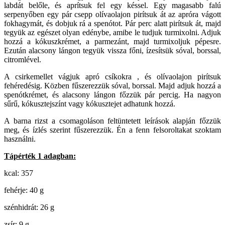
labdát belőle, és aprítsuk fel egy késsel. Egy magasabb falú
serpenyőben egy pár csepp olívaolajon pirítsuk át az apróra vágott
fokhagymát, és dobjuk rá a spenótot. Pár perc alatt pirítsuk át, majd
tegyük az egészet olyan edénybe, amibe le tudjuk turmixolni. Adjuk
hozzá a kókuszkrémet, a parmezánt, majd turmixoljuk pépesre.
Ezután alacsony lángon tegyük vissza főni, ízesítsük sóval, borssal,
citromlével.
A csirkemellet vágjuk apró csíkokra , és olívaolajon pirítsuk
fehéredésig. Közben fűszerezzük sóval, borssal. Majd adjuk hozzá a
spenótkrémet, és alacsony lángon főzzük pár percig. Ha nagyon
sűrű, kókusztejszínt vagy kókusztejet adhatunk hozzá.
A barna rizst a csomagoláson feltüntetett leírások alapján főzzük
meg, és ízlés szerint fűszerezzük. Én a fenn felsoroltakat szoktam
használni.
Tápérték 1 adagban:
kcal: 357
fehérje: 40 g
szénhidrát: 26 g
zsír: 9 g