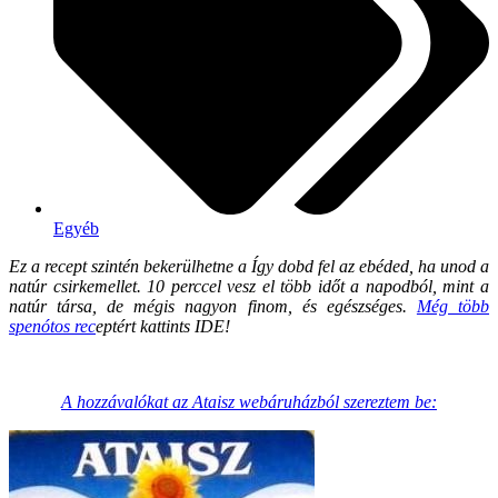
Egyéb
Ez a recept szintén bekerülhetne a Így dobd fel az ebéded, ha unod a
natúr csirkemellet. 10 perccel vesz el több időt a napodból, mint a
natúr társa, de mégis nagyon finom, és egészséges.
Még több
spenótos rec
eptért kattints IDE!
A hozzávalókat az Ataisz webáruházból szereztem be: