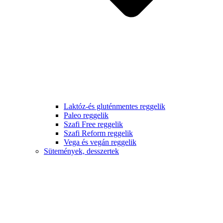
Laktóz-és gluténmentes reggelik
Paleo reggelik
Szafi Free reggelik
Szafi Reform reggelik
Vega és vegán reggelik
Sütemények, desszertek