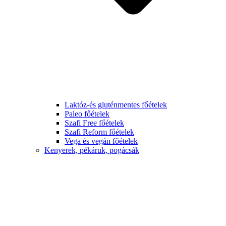
Laktóz-és gluténmentes főételek
Paleo főételek
Szafi Free főételek
Szafi Reform főételek
Vega és vegán főételek
Kenyerek, pékáruk, pogácsák