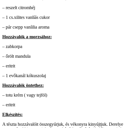
– reszelt citromhéj
– 1 cs.xilites vanlíás cukor
– pár csepp vaníilia aroma
Hozzávalók a morzsához:
– zabkorpa
– őrölt mandula
– eritrit
– 1 evőkanál kókuszolaj
Hozzávalók öntethez:
– totu krém ( vagy tejföl)
– eritrit
Elkészítés:
A tészta hozzávalóit összegyúrjuk, és vékonyra kinyújtjuk. Derelye