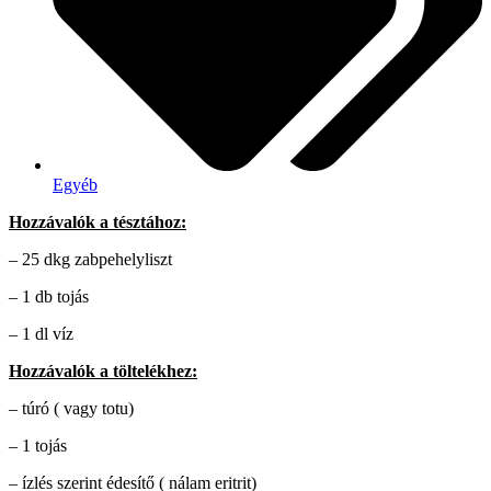
Egyéb
Hozzávalók a tésztához:
– 25 dkg zabpehelyliszt
– 1 db tojás
– 1 dl víz
Hozzávalók a töltelékhez:
– túró ( vagy totu)
– 1 tojás
– ízlés szerint édesítő ( nálam eritrit)