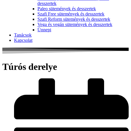
desszertek
Paleo sütemények és desszertek
Szafi Free sütemények és desszertek
Szafi Reform sütemények és desszertek
Vega és vegán sütemények és desszertek
Ünnepi
Tanácsok
Kapcsolat
Túrós derelye