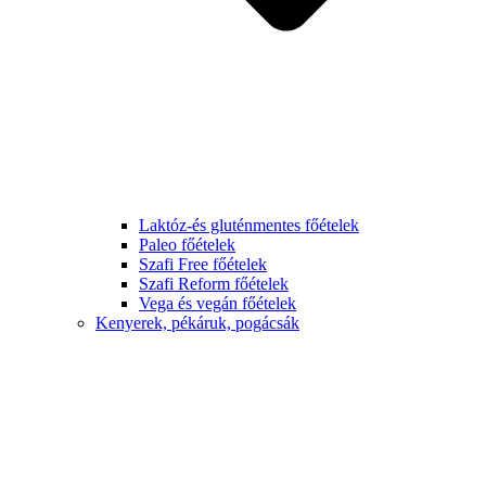
Laktóz-és gluténmentes főételek
Paleo főételek
Szafi Free főételek
Szafi Reform főételek
Vega és vegán főételek
Kenyerek, pékáruk, pogácsák