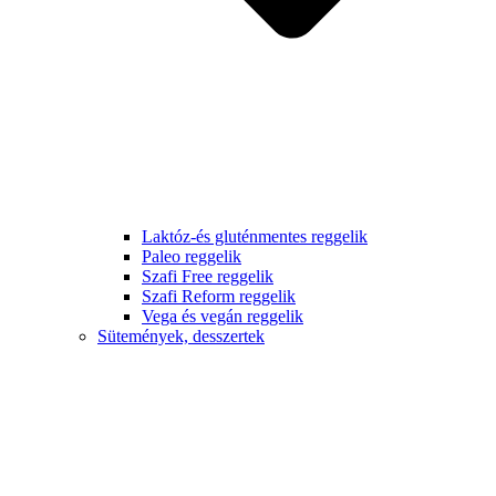
Laktóz-és gluténmentes reggelik
Paleo reggelik
Szafi Free reggelik
Szafi Reform reggelik
Vega és vegán reggelik
Sütemények, desszertek