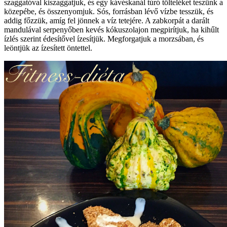
szaggatóval kiszaggatjuk, és egy kávéskanál túró tölteléket teszünk a
közepébe, és összenyomjuk. Sós, forrásban lévő vízbe tesszük, és
addig főzzük, amíg fel jönnek a víz tetejére. A zabkorpát a darált
mandulával serpenyőben kevés kókuszolajon megpirítjuk, ha kihűlt
ízlés szerint édesítővel ízesítjük. Megforgatjuk a morzsában, és
leöntjük az ízesített öntettel.