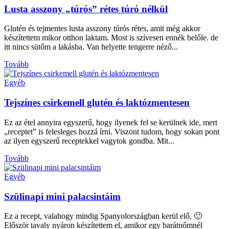
Lusta asszony „túrós” rétes túró nélkül
Glutén és tejmentes lusta asszony túrós rétes, amit még akkor
készítettem mikor otthon laktam. Most is szívesen ennék belőle. de
itt nincs sütőm a lakásba. Van helyette tengerre néző...
Tovább
Egyéb
Tejszínes csirkemell glutén és laktózmentesen
Ez az étel annyira egyszerű, hogy ilyenek fel se kerülnek ide, mert
„receptet” is felesleges hozzá írni. Viszont tudom, hogy sokan pont
az ilyen egyszerű receptekkel vagytok gondba. Mit...
Tovább
Egyéb
Szülinapi mini palacsintáim
Ez a recept, valahogy mindig Spanyolországban kerül elő. 🙂
Először tavaly nyáron készítettem el, amikor egy barátnőmnél