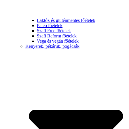
Laktóz-és gluténmentes főételek
Paleo főételek
Szafi Free főételek
Szafi Reform főételek
Vega és vegán főételek
Kenyerek, pékáruk, pogácsák