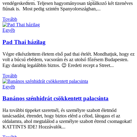
vendégeskedtem. Teljesen hagyományosan táplálkozó két tizenéves
fiúnak is. Most pedig szintén Spanyolországban,...
Tovább
Egyéb
Pad Thai házilag
Végre elkészítettem életem első pad thai ételét. Mondhatjuk, hogy ez
volt a búcsú ebédem, vacsorám és az utolsó főzésem Budapesten.
Egy darabig legalábbis biztos. 😉 Eredeti recept a Street...
Tovább
Egyéb
Banános szénhidrát csökkentett palacsinta
Ha további tippeket szeretnél, és személyre szabott életmód
tanácsadást, étrendet, hogy biztos elérd a célod, látogass el az
oldalamra, ahol megtalálod a személyre szabott étrend csomagokat!
KATTINTS IDE! Hozzávalók...