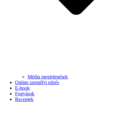
Média megjelenések
Online személyi edzés
E-book
Fogyások
Receptek