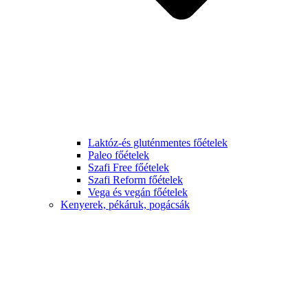
Laktóz-és gluténmentes főételek
Paleo főételek
Szafi Free főételek
Szafi Reform főételek
Vega és vegán főételek
Kenyerek, pékáruk, pogácsák