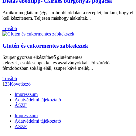
Diétás ebédtipp- Csirkés burgonyás pogácsa
Amikor megláttam @gastrohobbi oldalán a receptet, tudtam, hogy el
kell készítenem. Teljesen máshogy alakultak...
Tovább
Glutén és cukormentes zabkekszek
Szuper gyorsan elkészíthető gluténmentes
kekszek, csokicseppekkel és aszalványokkal. Jól záródó
fémdobozban sokáig eláll, szuper kávé mellé;...
Tovább
1
2
3
Következő
Impresszum
Adatvédelmi tájékoztató
ÁSZF
Impresszum
Adatvédelmi tájékoztató
ÁSZF