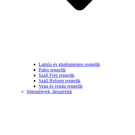
Laktóz-és gluténmentes reggelik
Paleo reggelik
Szafi Free reggelik
Szafi Reform reggelik
Vega és vegán reggelik
Sütemények, desszertek