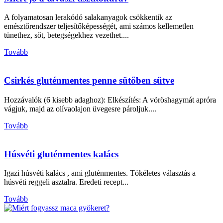
A folyamatosan lerakódó salakanyagok csökkentik az
emésztőrendszer teljesítőképességét, ami számos kellemetlen
tünethez, sőt, betegségekhez vezethet....
Tovább
Csirkés gluténmentes penne sütőben sütve
Hozzávalók (6 kisebb adaghoz): Elkészítés: A vöröshagymát apróra
vágjuk, majd az olívaolajon üvegesre pároljuk....
Tovább
Húsvéti gluténmentes kalács
Igazi húsvéti kalács , ami gluténmentes. Tökéletes választás a
húsvéti reggeli asztalra. Eredeti recept...
Tovább