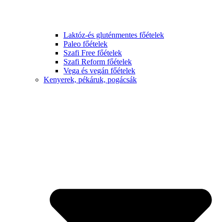
Laktóz-és gluténmentes főételek
Paleo főételek
Szafi Free főételek
Szafi Reform főételek
Vega és vegán főételek
Kenyerek, pékáruk, pogácsák