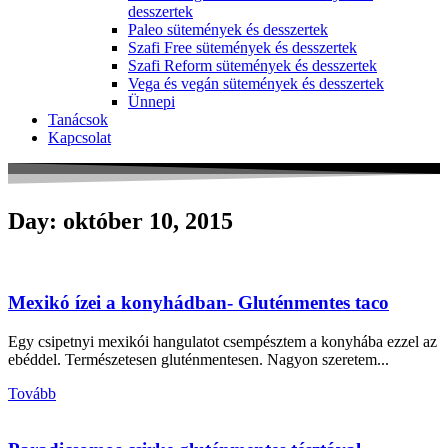
desszertek
Paleo sütemények és desszertek
Szafi Free sütemények és desszertek
Szafi Reform sütemények és desszertek
Vega és vegán sütemények és desszertek
Ünnepi
Tanácsok
Kapcsolat
Day: október 10, 2015
Mexikó ízei a konyhádban- Gluténmentes taco
Egy csipetnyi mexikói hangulatot csempésztem a konyhába ezzel az
ebéddel. Természetesen gluténmentesen. Nagyon szeretem...
Tovább