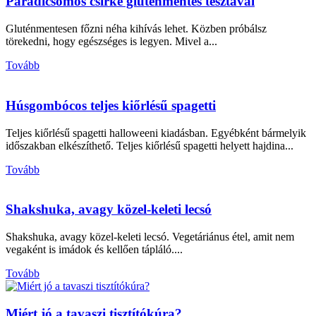
Paradicsomos csirke gluténmentes tésztával
Gluténmentesen főzni néha kihívás lehet. Közben próbálsz
törekedni, hogy egészséges is legyen. Mivel a...
Tovább
Húsgombócos teljes kiőrlésű spagetti
Teljes kiőrlésű spagetti halloweeni kiadásban. Egyébként bármelyik
időszakban elkészíthető. Teljes kiőrlésű spagetti helyett hajdina...
Tovább
Shakshuka, avagy közel-keleti lecsó
Shakshuka, avagy közel-keleti lecsó. Vegetáriánus étel, amit nem
vegaként is imádok és kellően tápláló....
Tovább
Miért jó a tavaszi tisztítókúra?