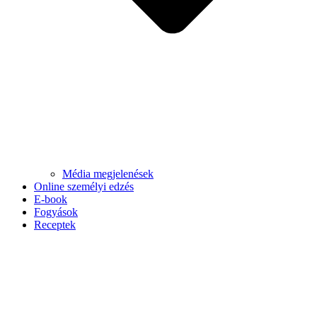
Média megjelenések
Online személyi edzés
E-book
Fogyások
Receptek