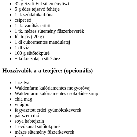
35 g Szafi Fitt süteményliszt
5 g édes tejsavó fehérje
1 tk szódabikarbóna
csipet só
1 tk. vaníliás eritrit
1 tk. mézes sütemény fűszerkeverék
fél tojás ( 20 g)
1 dl cukormentes mandulatej
1 dl víz
100 g sütőtökpüré
+ kókuszolaj a sütéshez
Hozzávalók a a tetejére: (opcionális)
1 szilva
Waldenfarm kalóriamentes mogyoróvaj
Waldenfarm kalóriamentes csokoládészirup
chia mag
virágpor
fagyasztott erdei gyümölcskeverék
pár szem dió
soya habtejszín
1 evőkanál sütőtökpüré
mézes sütemény fűszerkeverék