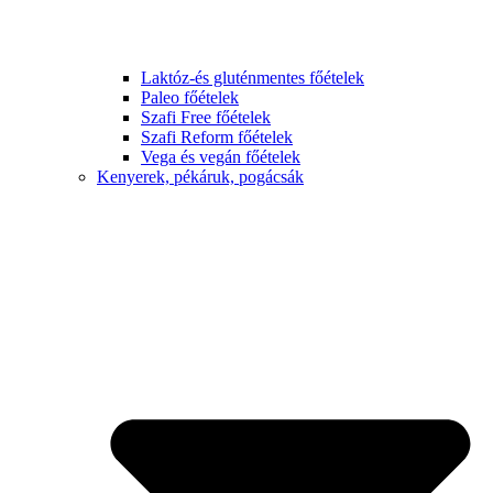
Laktóz-és gluténmentes főételek
Paleo főételek
Szafi Free főételek
Szafi Reform főételek
Vega és vegán főételek
Kenyerek, pékáruk, pogácsák