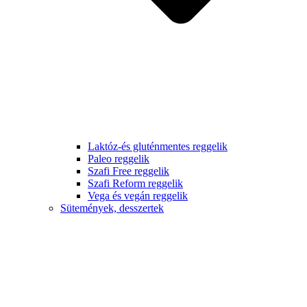
Laktóz-és gluténmentes reggelik
Paleo reggelik
Szafi Free reggelik
Szafi Reform reggelik
Vega és vegán reggelik
Sütemények, desszertek