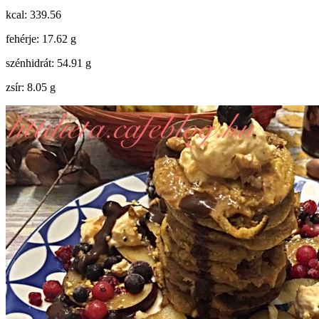
kcal: 339.56
fehérje: 17.62 g
szénhidrát: 54.91 g
zsír: 8.05 g