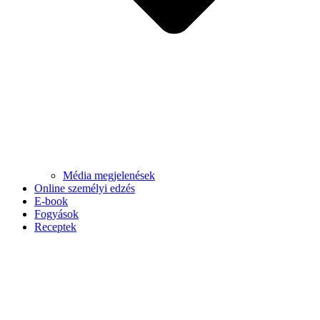
Média megjelenések
Online személyi edzés
E-book
Fogyások
Receptek