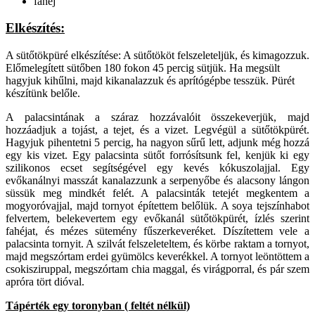
fahéj
Elkészítés:
A sütőtökpüré elkészítése: A sütőtököt felszeleteljük, és kimagozzuk.
Előmelegített sütőben 180 fokon 45 percig sütjük. Ha megsült
hagyjuk kihűlni, majd kikanalazzuk és aprítógépbe tesszük. Pürét
készítünk belőle.
A palacsintának a száraz hozzávalóit összekeverjük, majd
hozzáadjuk a tojást, a tejet, és a vizet. Legvégül a sütőtökpürét.
Hagyjuk pihentetni 5 percig, ha nagyon sűrű lett, adjunk még hozzá
egy kis vizet. Egy palacsinta sütőt forrósítsunk fel, kenjük ki egy
szilikonos ecset segítségével egy kevés kókuszolajjal. Egy
evőkanálnyi masszát kanalazzunk a serpenyőbe és alacsony lángon
süssük meg mindkét felét. A palacsinták tetejét megkentem a
mogyoróvajjal, majd tornyot építettem belőlük. A soya tejszínhabot
felvertem, belekevertem egy evőkanál sütőtökpürét, ízlés szerint
fahéjat, és mézes sütemény fűszerkeveréket. Díszítettem vele a
palacsinta tornyit. A szilvát felszeleteltem, és körbe raktam a tornyot,
majd megszórtam erdei gyümölcs keverékkel. A tornyot leöntöttem a
csokisziruppal, megszórtam chia maggal, és virágporral, és pár szem
apróra tört dióval.
Tápérték egy toronyban ( feltét nélkül)