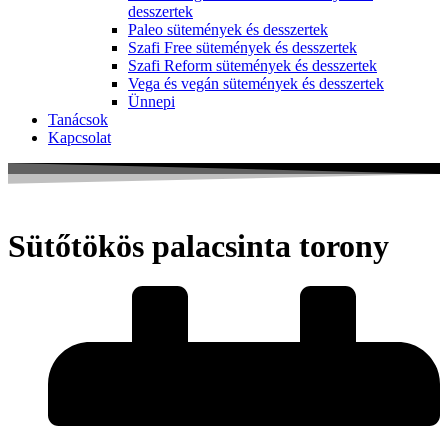
desszertek
Paleo sütemények és desszertek
Szafi Free sütemények és desszertek
Szafi Reform sütemények és desszertek
Vega és vegán sütemények és desszertek
Ünnepi
Tanácsok
Kapcsolat
Sütőtökös palacsinta torony