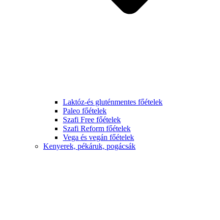
Laktóz-és gluténmentes főételek
Paleo főételek
Szafi Free főételek
Szafi Reform főételek
Vega és vegán főételek
Kenyerek, pékáruk, pogácsák