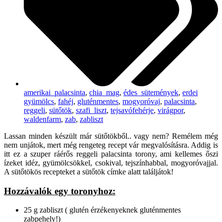
amerikai_palacsinta
,
chia_mag
,
édes_sütemények
,
erdei
gyümölcs
,
fahéj
,
gluténmentes
,
mogyoróvaj
,
palacsinta
,
reggeli
,
sütőtök
,
szafi_liszt
,
tejsavófehérje
,
virágpor
,
waldenfarm
,
zab
,
zabliszt
Lassan minden készült már sütőtökből.. vagy nem? Remélem még
nem unjátok, mert még rengeteg recept vár megvalósításra. Addig is
itt ez a szuper ráérős reggeli palacsinta torony, ami kellemes őszi
ízeket idéz, gyümölcsökkel, csokival, tejszínhabbal, mogyoróvajjal.
A sütőtökös recepteket a sütőtök címke alatt találjátok!
Hozzávalók egy toronyhoz:
25 g zabliszt ( glutén érzékenyeknek gluténmentes
zabpehely!)