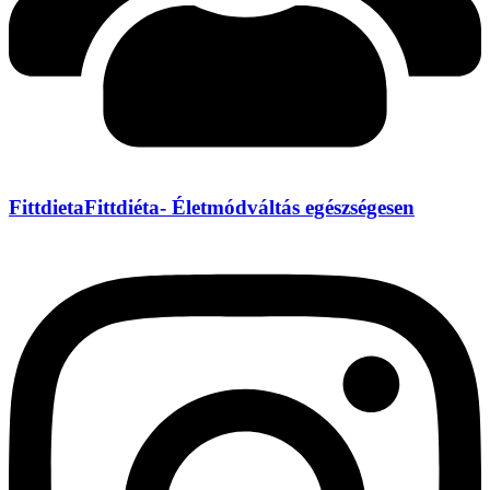
FittdietaFittdiéta- Életmódváltás egészségesen